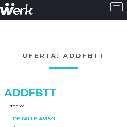
Activa
naveg
?>
OFERTA: ADDFBTT
ADDFBTT
dmfdmd
DETALLE AVISO